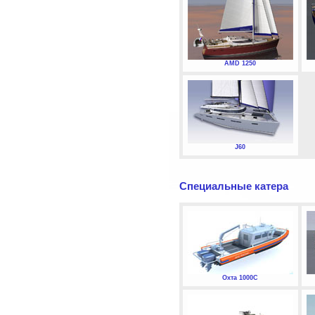
AMD 1250
J60
Специальные катера
Охта 1000С