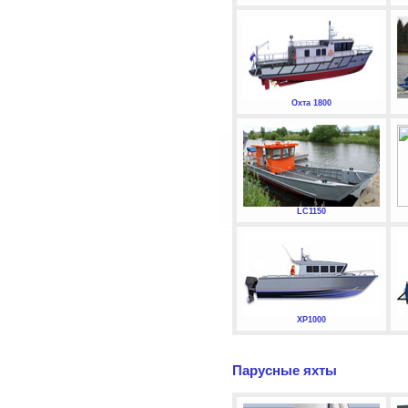
Охта 1800
LC1150
XP1000
Парусные яхты