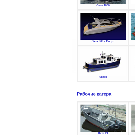
Охта 1000
Охта 860 - Спорт
ST800
Рабочие катера
Охта 21