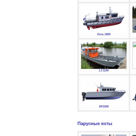
Охта 1800
LC1150
XP1000
Парусные яхты