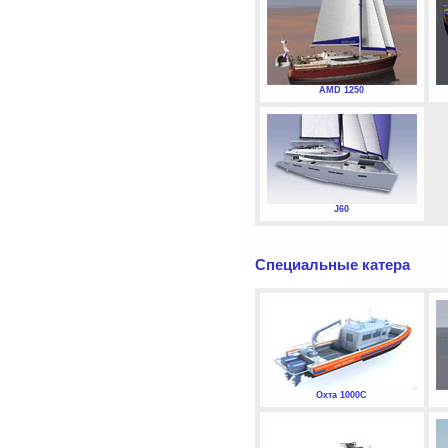
AMD 1250
J60
Специальные катера
Охта 1000С