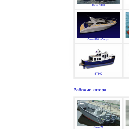
Охта 1000
Охта 860 - Спорт
ST800
Рабочие катера
Охта 21