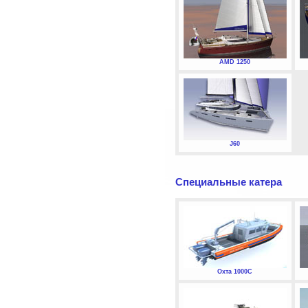
AMD 1250
J60
Специальные катера
Охта 1000С