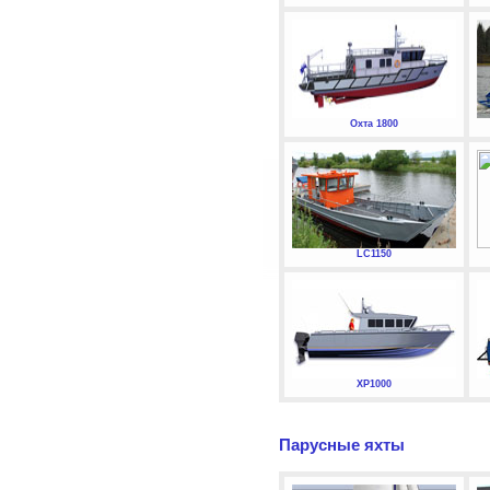
Охта 1800
LC1150
XP1000
Парусные яхты