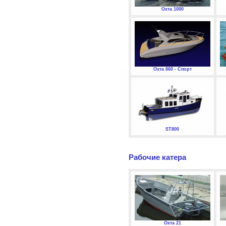
Охта 1000
Охта 860 - Спорт
ST800
Рабочие катера
Охта 21