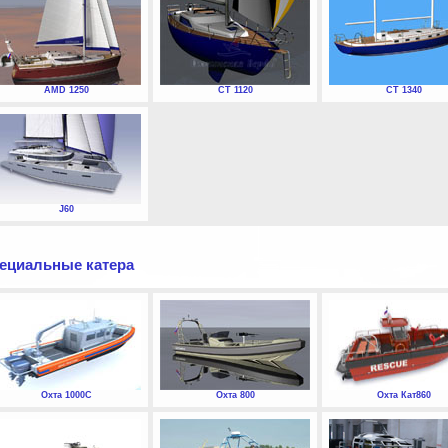
AMD 1250
СТ 1120
СТ 1340
J60
ециальные катера
Охта 1000С
Охта 800
Охта Кат860