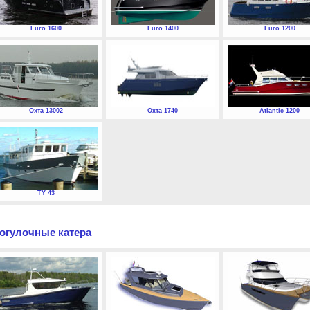
Euro 1600
Euro 1400
Euro 1200
Охта 13002
Охта 1740
Atlantic 1200
TY 43
огулочные катера