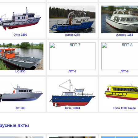
Охта 1800
Аляска275
Аляска 1163
LC1150
ЛПТ-7
ЛПТ-8
XP1000
Охта 13004
Охта 1100 Такси
русные яхты