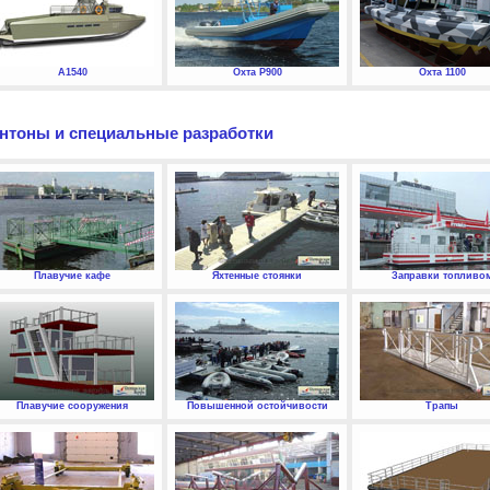
А1540
Охта P900
Охта 1100
нтоны и специальные разработки
Плавучие кафе
Яхтенные стоянки
Заправки топливо
Плавучие сооружения
Повышенной остойчивости
Трапы