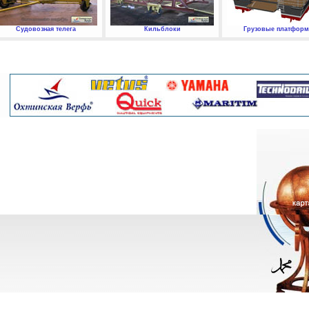
Судовозная телега
Кильблоки
Грузовые платфор