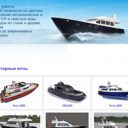
торные яхты
Охта 2000
ОМ1350
Охта 1600