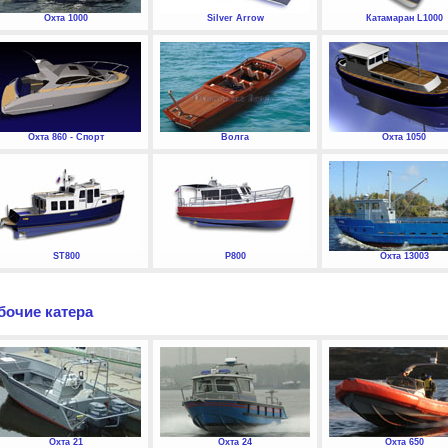
Охта 1000
Silver Arrow
Катамаран L1000
Охта 860 - Спорт
Волга
Охта 1050
ST800
P800
Охта 13003
бочие катера
Охта 21
Охта 24
Охта 650