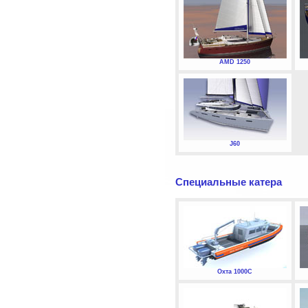
AMD 1250
J60
Специальные катера
Охта 1000С