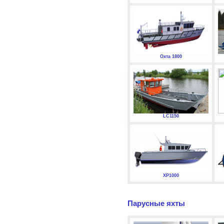
Охта 1800
LC1150
XP1000
Парусные яхты