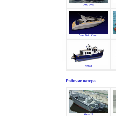
Охта 1000
Охта 860 - Спорт
ST800
Рабочие катера
Охта 21