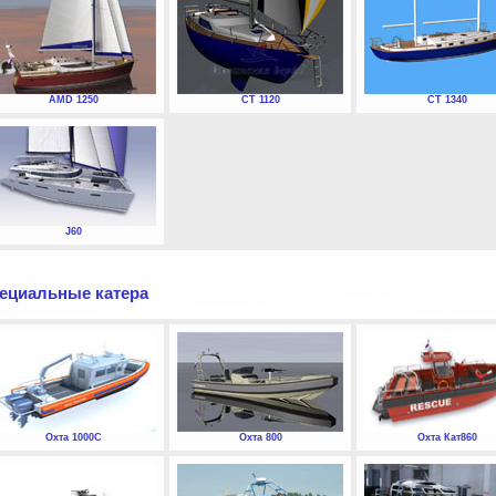
AMD 1250
СТ 1120
СТ 1340
J60
ециальные катера
Охта 1000С
Охта 800
Охта Кат860