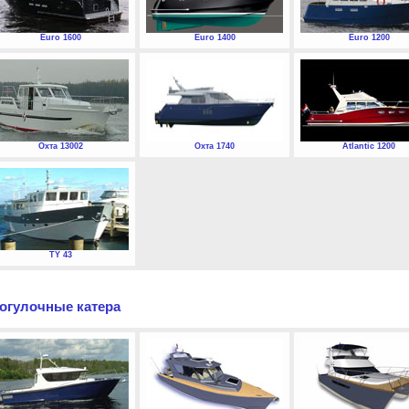
Euro 1600
Euro 1400
Euro 1200
Охта 13002
Охта 1740
Atlantic 1200
TY 43
огулочные катера