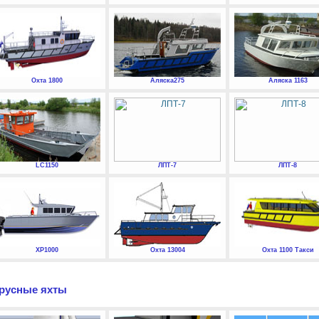
Охта 1800
Аляска275
Аляска 1163
LC1150
ЛПТ-7
ЛПТ-8
XP1000
Охта 13004
Охта 1100 Такси
русные яхты