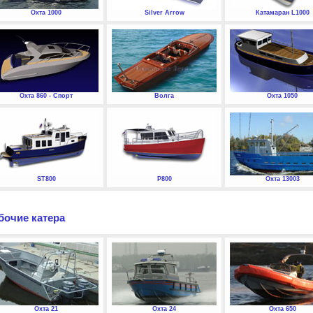
Охта 1000
Silver Arrow
Катамаран L1000
Охта 860 - Спорт
Волга
Охта 1050
ST800
P800
Охта 13003
бочие катера
Охта 21
Охта 24
Охта 650