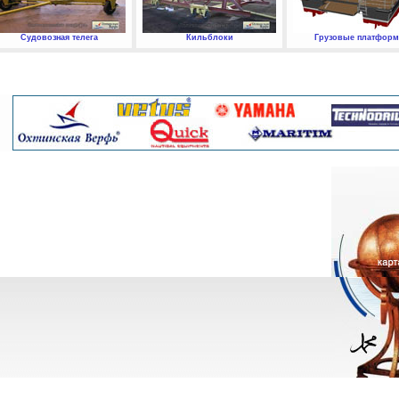
Судовозная телега
Кильблоки
Грузовые платфор