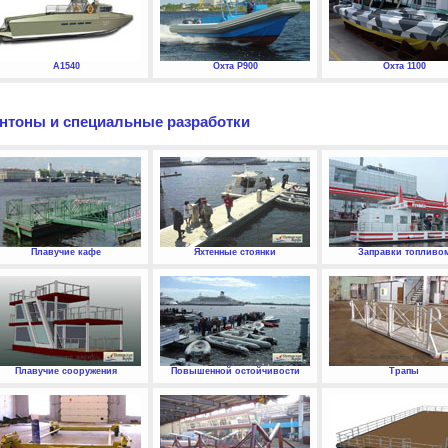
А1540
Охта P900
Охта 1100
нтоны и специальные разработки
Плавучие кафе
Яхтенные стоянки
Заправки топливо
Плавучие сооружения
Повышенной остойчивости
Трапы