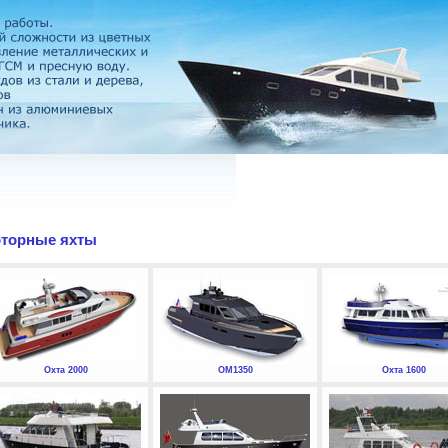
торные яхты
Охта 2000
ОМ1350
Охта 1600