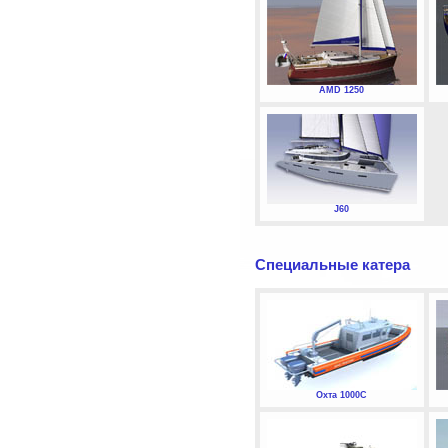
AMD 1250
J60
Специальные катера
Охта 1000С