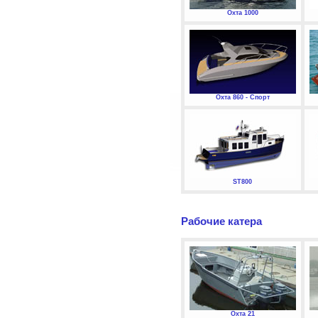
Охта 1000
Охта 860 - Спорт
ST800
Рабочие катера
Охта 21