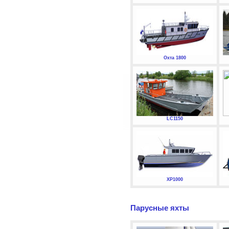
Охта 1800
LC1150
XP1000
Парусные яхты