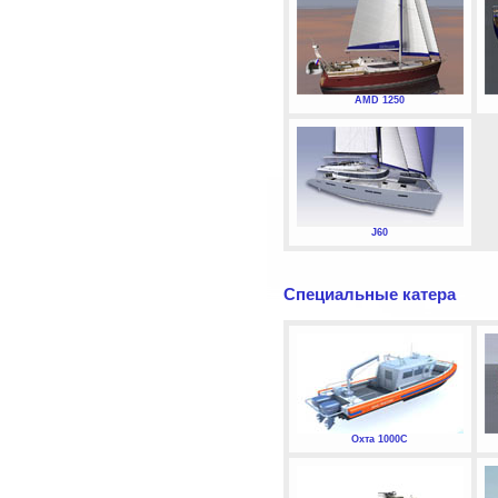
AMD 1250
J60
Специальные катера
Охта 1000С