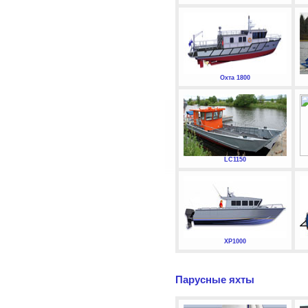
Охта 1800
LC1150
XP1000
Парусные яхты