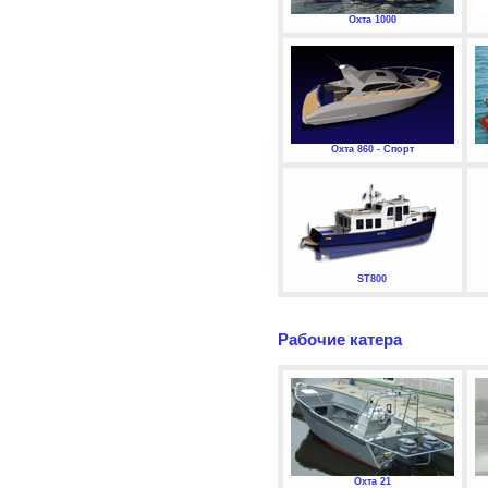
Охта 1000
Охта 860 - Спорт
ST800
Рабочие катера
Охта 21