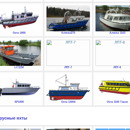
Охта 1800
Аляска275
Аляска 1163
LC1150
ЛПТ-7
ЛПТ-8
XP1000
Охта 13004
Охта 1100 Такси
русные яхты