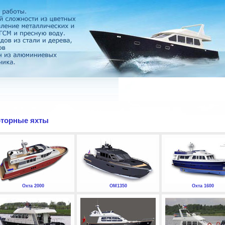
торные яхты
Охта 2000
ОМ1350
Охта 1600