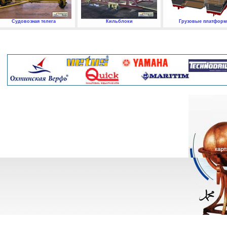
Судовозная телега
Кильблоки
Грузовые платфор