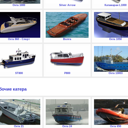
Охта 1000
Silver Arrow
Катамаран L1000
Охта 860 - Спорт
Волга
Охта 1050
ST800
P800
Охта 13003
бочие катера
Охта 21
Охта 24
Охта 650