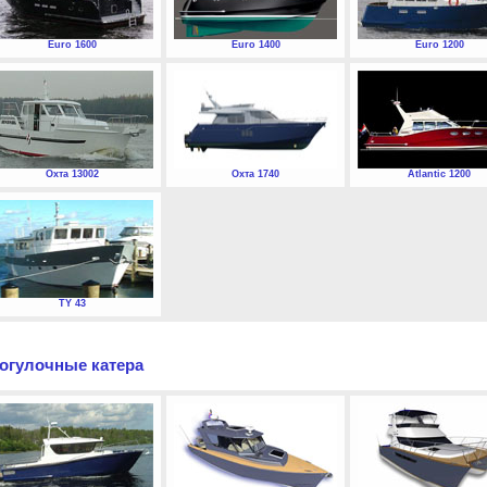
Euro 1600
Euro 1400
Euro 1200
Охта 13002
Охта 1740
Atlantic 1200
TY 43
огулочные катера