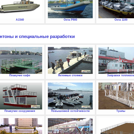
А1540
Охта P900
Охта 1100
нтоны и специальные разработки
Плавучие кафе
Яхтенные стоянки
Заправки топливо
Плавучие сооружения
Повышенной остойчивости
Трапы