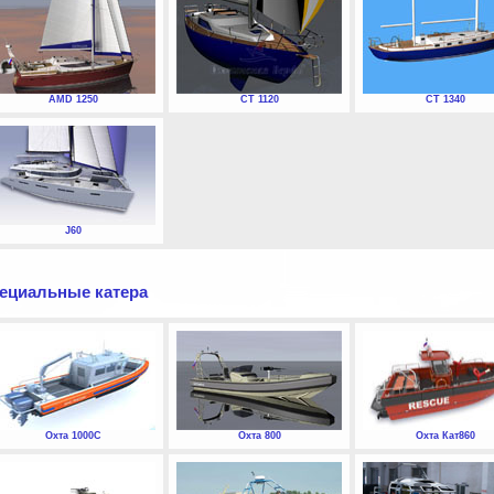
AMD 1250
СТ 1120
СТ 1340
J60
ециальные катера
Охта 1000С
Охта 800
Охта Кат860