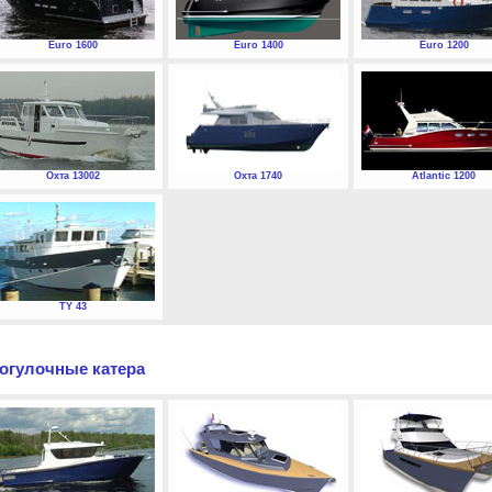
Euro 1600
Euro 1400
Euro 1200
Охта 13002
Охта 1740
Atlantic 1200
TY 43
огулочные катера