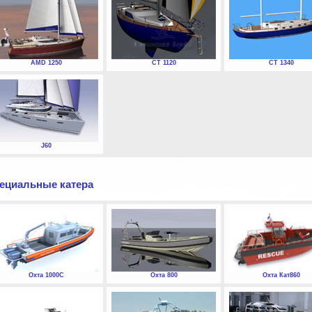
AMD 1250
СТ 1120
СТ 1340
J60
ециальные катера
Охта 1000С
Охта 800
Охта Кат860