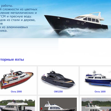
торные яхты
Охта 2000
ОМ1350
Охта 1600