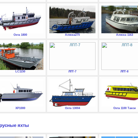
Охта 1800
Аляска275
Аляска 1163
LC1150
ЛПТ-7
ЛПТ-8
XP1000
Охта 13004
Охта 1100 Такси
русные яхты