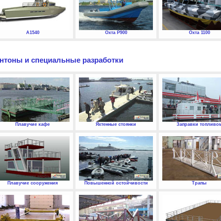
А1540
Охта P900
Охта 1100
нтоны и специальные разработки
Плавучие кафе
Яхтенные стоянки
Заправки топливо
Плавучие сооружения
Повышенной остойчивости
Трапы