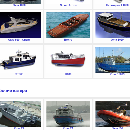
Охта 1000
Silver Arrow
Катамаран L1000
Охта 860 - Спорт
Волга
Охта 1050
ST800
P800
Охта 13003
бочие катера
Охта 21
Охта 24
Охта 650