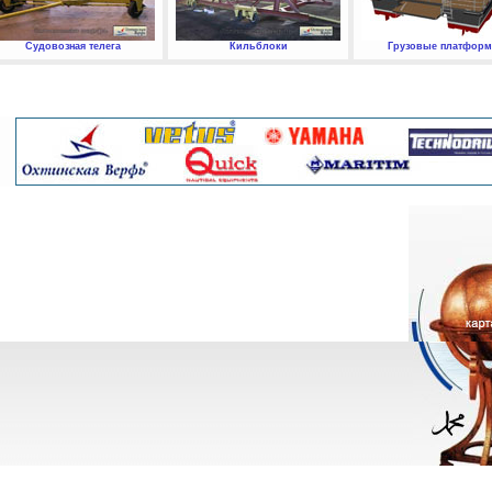
Судовозная телега
Кильблоки
Грузовые платфор