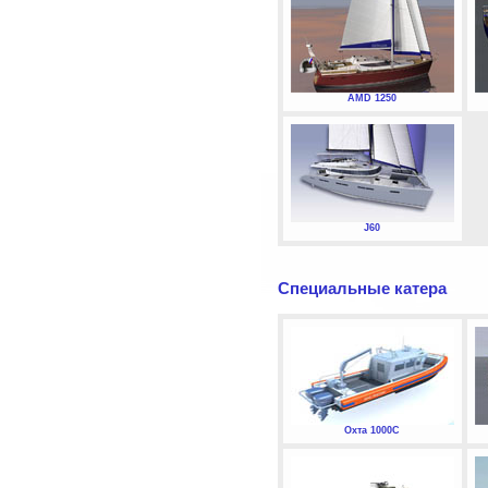
AMD 1250
J60
Специальные катера
Охта 1000С