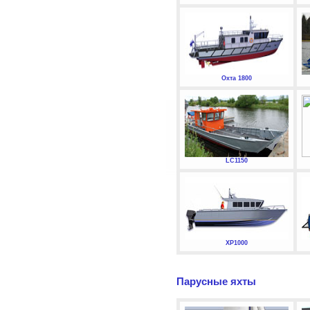
Охта 1800
LC1150
XP1000
Парусные яхты