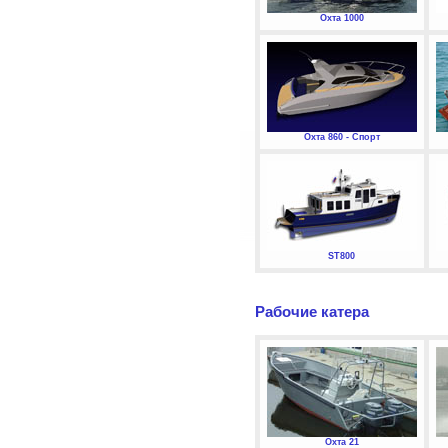
Охта 1000
Охта 860 - Спорт
ST800
Рабочие катера
Охта 21