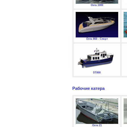
Охта 1000
Охта 860 - Спорт
ST800
Рабочие катера
Охта 21