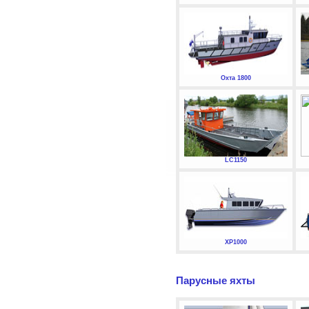
Охта 1800
LC1150
XP1000
Парусные яхты