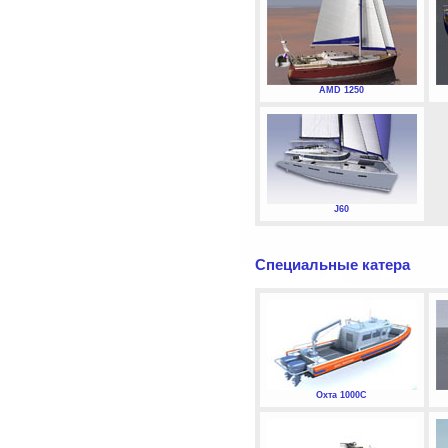
AMD 1250
J60
Специальные катера
Охта 1000С