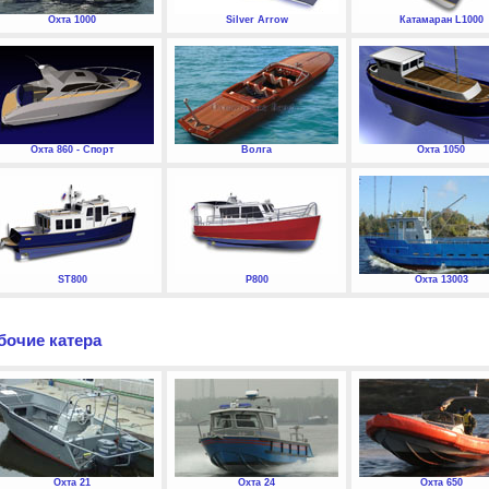
Охта 1000
Silver Arrow
Катамаран L1000
Охта 860 - Спорт
Волга
Охта 1050
ST800
P800
Охта 13003
бочие катера
Охта 21
Охта 24
Охта 650