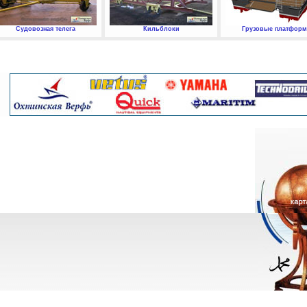
Судовозная телега
Кильблоки
Грузовые платфор