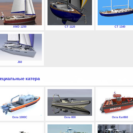
AMD 1250
СТ 1120
СТ 1340
J60
ециальные катера
Охта 1000С
Охта 800
Охта Кат860