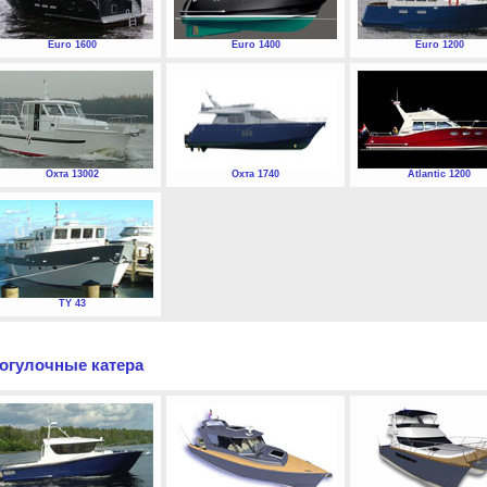
Euro 1600
Euro 1400
Euro 1200
Охта 13002
Охта 1740
Atlantic 1200
TY 43
огулочные катера