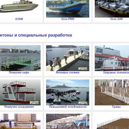
А1540
Охта P900
Охта 1100
нтоны и специальные разработки
Плавучие кафе
Яхтенные стоянки
Заправки топливо
Плавучие сооружения
Повышенной остойчивости
Трапы