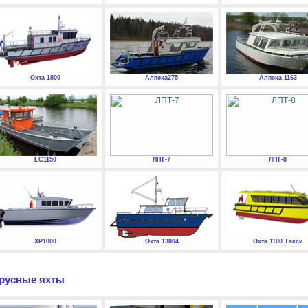
Охта 1800
Аляска275
Аляска 1163
LC1150
ЛПТ-7
ЛПТ-8
XP1000
Охта 13004
Охта 1100 Такси
русные яхты