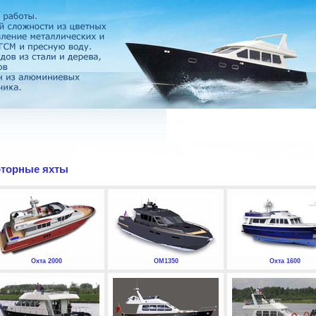
торные яхты
Охта 2000
ОМ1350
Охта 1600