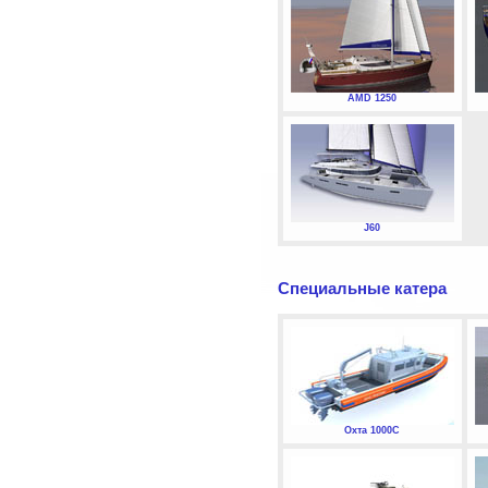
AMD 1250
J60
Специальные катера
Охта 1000С