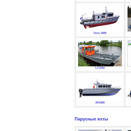
Охта 1800
LC1150
XP1000
Парусные яхты