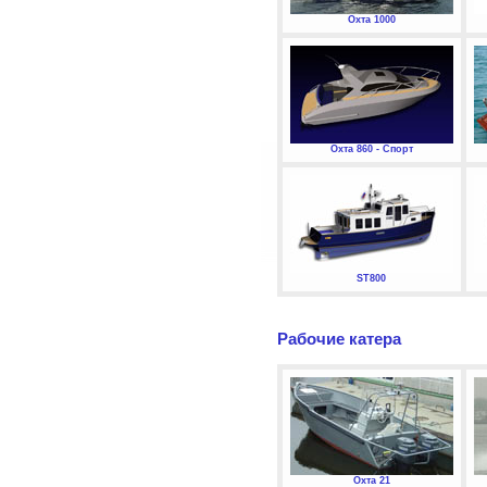
Охта 1000
Охта 860 - Спорт
ST800
Рабочие катера
Охта 21