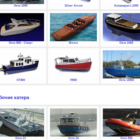
Охта 1000
Silver Arrow
Катамаран L1000
Охта 860 - Спорт
Волга
Охта 1050
ST800
P800
Охта 13003
бочие катера
Охта 21
Охта 24
Охта 650