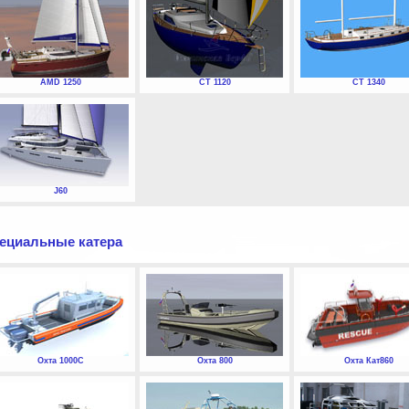
AMD 1250
СТ 1120
СТ 1340
J60
ециальные катера
Охта 1000С
Охта 800
Охта Кат860