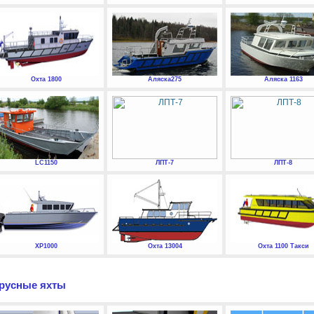
Охта 1800
Аляска275
Аляска 1163
LC1150
ЛПТ-7
ЛПТ-8
XP1000
Охта 13004
Охта 1100 Такси
русные яхты