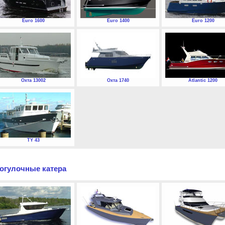
Euro 1600
Euro 1400
Euro 1200
Охта 13002
Охта 1740
Atlantic 1200
TY 43
огулочные катера