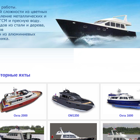
торные яхты
Охта 2000
ОМ1350
Охта 1600