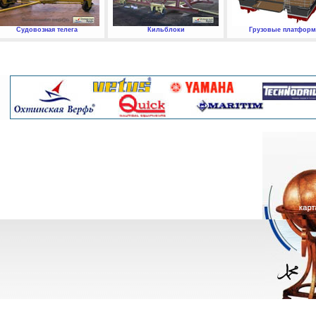
Судовозная телега
Кильблоки
Грузовые платфор