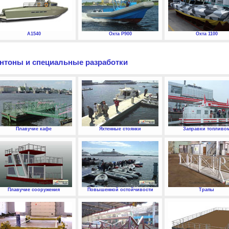
А1540
Охта P900
Охта 1100
нтоны и специальные разработки
Плавучие кафе
Яхтенные стоянки
Заправки топливо
Плавучие сооружения
Повышенной остойчивости
Трапы