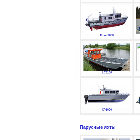
Охта 1800
LC1150
XP1000
Парусные яхты