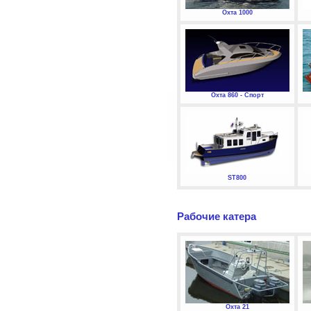
Охта 1000
Охта 860 - Спорт
ST800
Рабочие катера
Охта 21