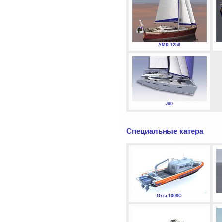
AMD 1250
J60
Специальные катера
Охта 1000С