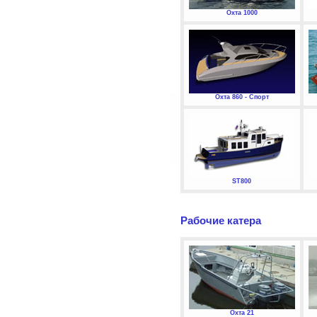
Охта 1000
Охта 860 - Спорт
ST800
Рабочие катера
Охта 21