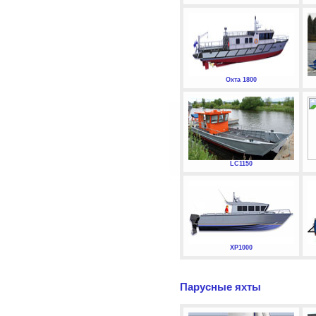
Охта 1800
LC1150
XP1000
Парусные яхты