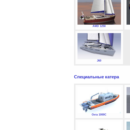
AMD 1250
J60
Специальные катера
Охта 1000С