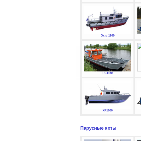
Охта 1800
LC1150
XP1000
Парусные яхты