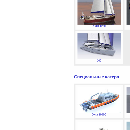
AMD 1250
J60
Специальные катера
Охта 1000С