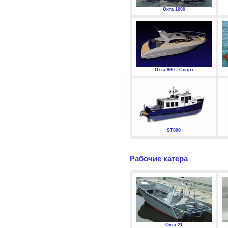
Охта 1000
Охта 860 - Спорт
ST800
Рабочие катера
Охта 21