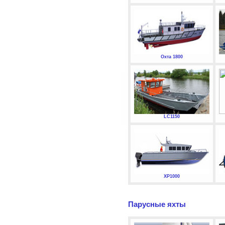
Охта 1800
LC1150
XP1000
Парусные яхты