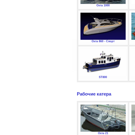
Охта 1000
Охта 860 - Спорт
ST800
Рабочие катера
Охта 21