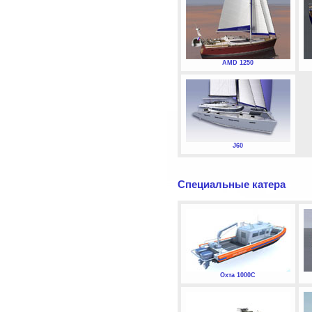
AMD 1250
J60
Специальные катера
Охта 1000С