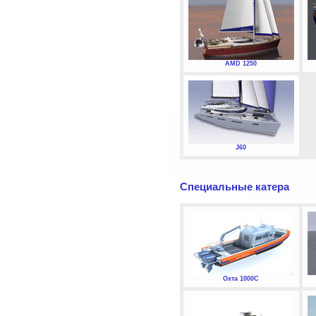
AMD 1250
J60
Специальные катера
Охта 1000С