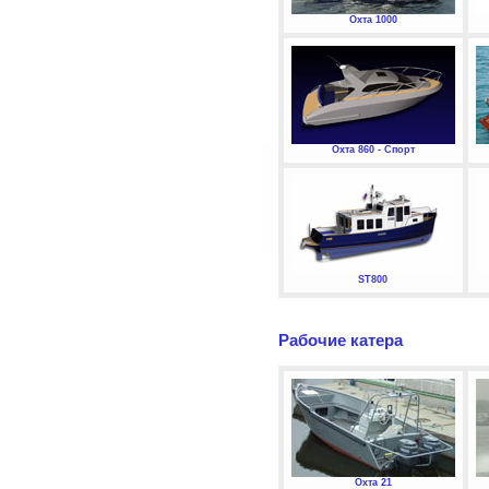
Охта 1000
Охта 860 - Спорт
ST800
Рабочие катера
Охта 21