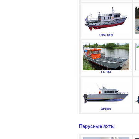
Охта 1800
LC1150
XP1000
Парусные яхты