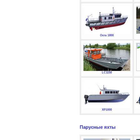
Охта 1800
LC1150
XP1000
Парусные яхты