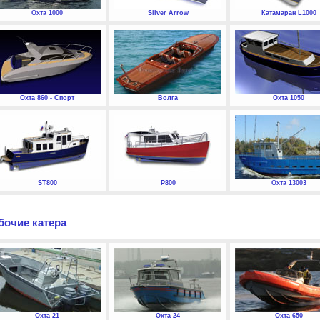
Охта 1000
Silver Arrow
Катамаран L1000
Охта 860 - Спорт
Волга
Охта 1050
ST800
P800
Охта 13003
бочие катера
Охта 21
Охта 24
Охта 650