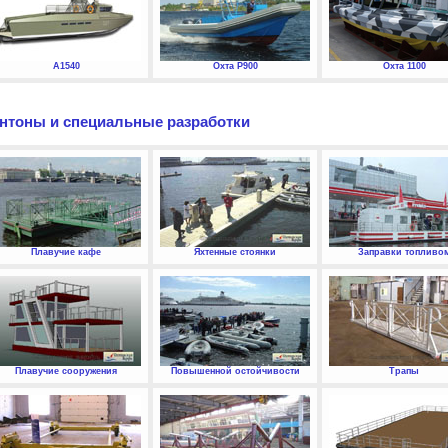
А1540
Охта P900
Охта 1100
нтоны и специальные разработки
Плавучие кафе
Яхтенные стоянки
Заправки топливо
Плавучие сооружения
Повышенной остойчивости
Трапы