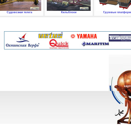
Судовозная телега
Кильблоки
Грузовые платфор