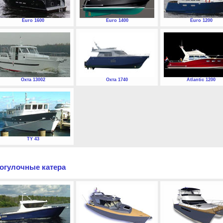
Euro 1600
Euro 1400
Euro 1200
Охта 13002
Охта 1740
Atlantic 1200
TY 43
огулочные катера