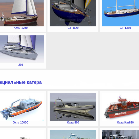
AMD 1250
СТ 1120
СТ 1340
J60
ециальные катера
Охта 1000С
Охта 800
Охта Кат860