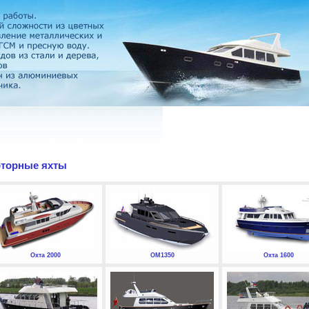
торные яхты
Охта 2000
ОМ1350
Охта 1600