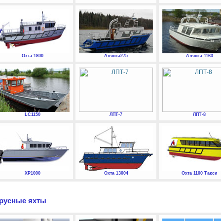
Охта 1800
Аляска275
Аляска 1163
LC1150
ЛПТ-7
ЛПТ-8
XP1000
Охта 13004
Охта 1100 Такси
русные яхты