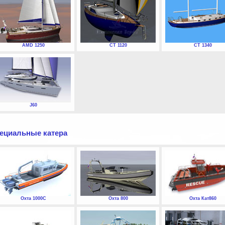
AMD 1250
СТ 1120
СТ 1340
J60
ециальные катера
Охта 1000С
Охта 800
Охта Кат860