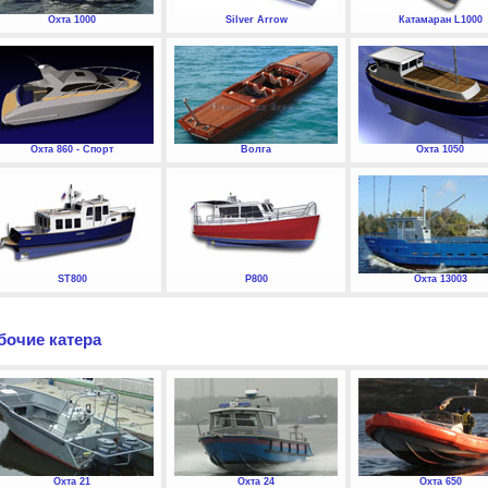
Охта 1000
Silver Arrow
Катамаран L1000
Охта 860 - Спорт
Волга
Охта 1050
ST800
P800
Охта 13003
бочие катера
Охта 21
Охта 24
Охта 650