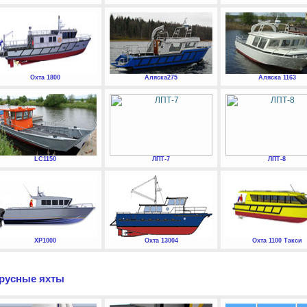
Охта 1800
Аляска275
Аляска 1163
LC1150
ЛПТ-7
ЛПТ-8
XP1000
Охта 13004
Охта 1100 Такси
русные яхты