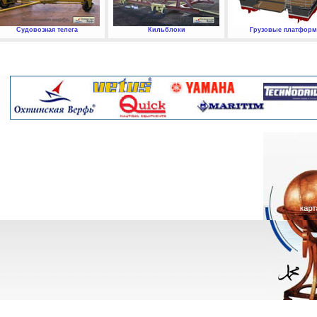
Судовозная телега
Кильблоки
Грузовые платфор