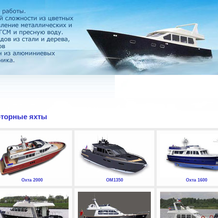
торные яхты
Охта 2000
ОМ1350
Охта 1600