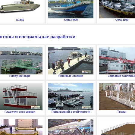
А1540
Охта P900
Охта 1100
нтоны и специальные разработки
Плавучие кафе
Яхтенные стоянки
Заправки топливо
Плавучие сооружения
Повышенной остойчивости
Трапы