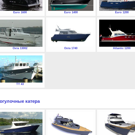
Euro 1600
Euro 1400
Euro 1200
Охта 13002
Охта 1740
Atlantic 1200
TY 43
огулочные катера