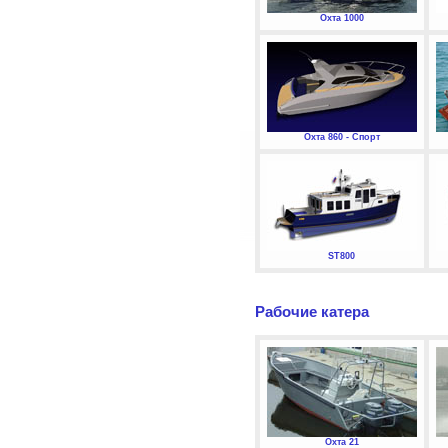
Охта 1000
Охта 860 - Спорт
ST800
Рабочие катера
Охта 21