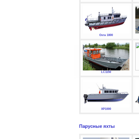
Охта 1800
LC1150
XP1000
Парусные яхты