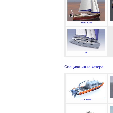
AMD 1250
J60
Специальные катера
Охта 1000С