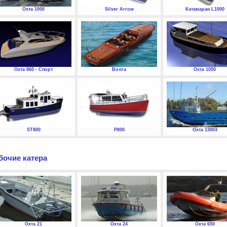
Охта 1000
Silver Arrow
Катамаран L1000
Охта 860 - Спорт
Волга
Охта 1050
ST800
P800
Охта 13003
бочие катера
Охта 21
Охта 24
Охта 650