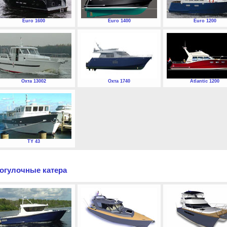
Euro 1600
Euro 1400
Euro 1200
Охта 13002
Охта 1740
Atlantic 1200
TY 43
огулочные катера