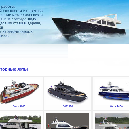
торные яхты
Охта 2000
ОМ1350
Охта 1600