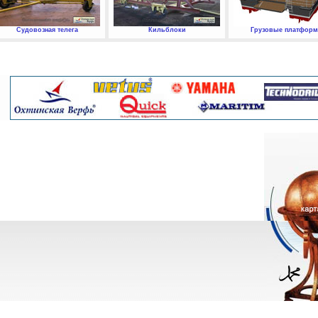
Судовозная телега
Кильблоки
Грузовые платфор