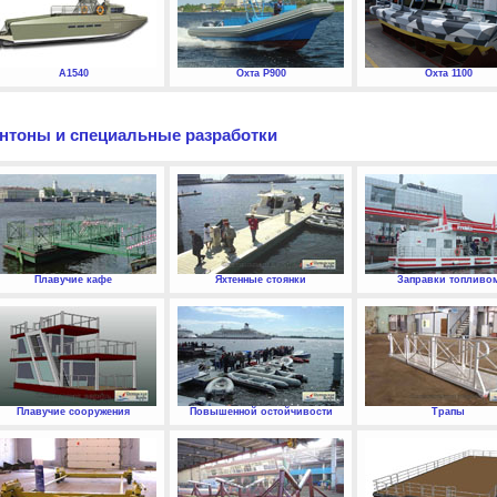
А1540
Охта P900
Охта 1100
нтоны и специальные разработки
Плавучие кафе
Яхтенные стоянки
Заправки топливо
Плавучие сооружения
Повышенной остойчивости
Трапы