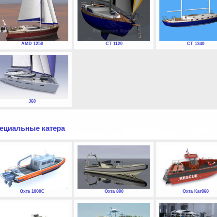
AMD 1250
СТ 1120
СТ 1340
J60
ециальные катера
Охта 1000С
Охта 800
Охта Кат860