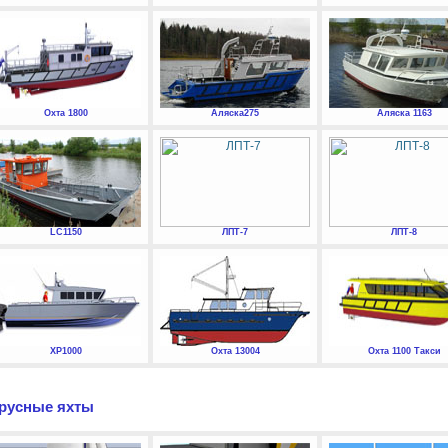
Охта 1800
Аляска275
Аляска 1163
LC1150
ЛПТ-7
ЛПТ-8
XP1000
Охта 13004
Охта 1100 Такси
русные яхты