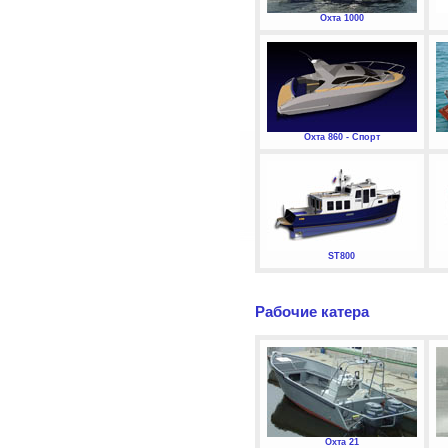
Охта 1000
Охта 860 - Спорт
ST800
Рабочие катера
Охта 21