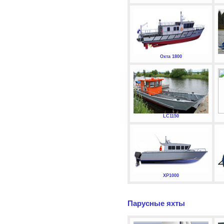
Охта 1800
LC1150
XP1000
Парусные яхты