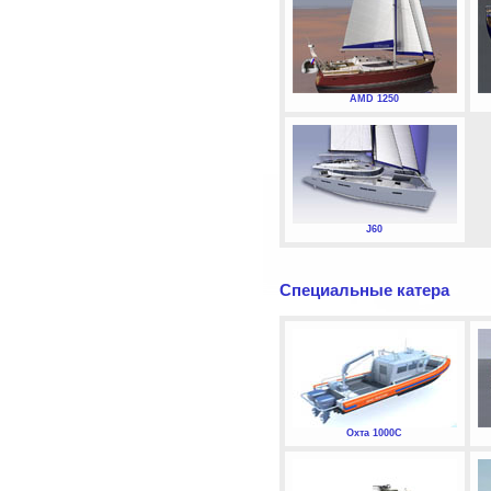
AMD 1250
J60
Специальные катера
Охта 1000С