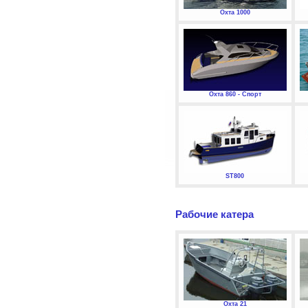
Охта 1000
Охта 860 - Спорт
ST800
Рабочие катера
Охта 21