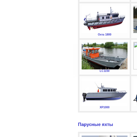
Охта 1800
LC1150
XP1000
Парусные яхты