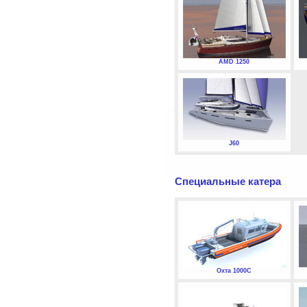
AMD 1250
J60
Специальные катера
Охта 1000С