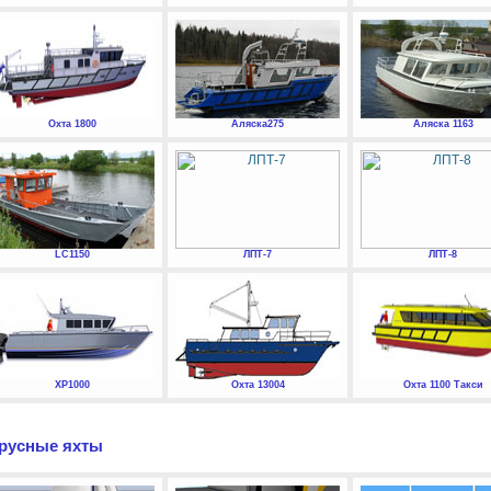
Охта 1800
Аляска275
Аляска 1163
LC1150
ЛПТ-7
ЛПТ-8
XP1000
Охта 13004
Охта 1100 Такси
русные яхты