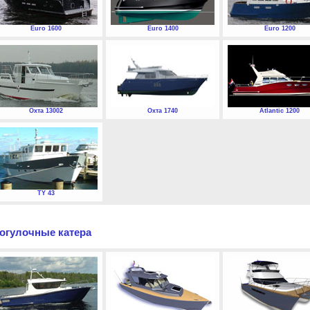
Euro 1600
Euro 1400
Euro 1200
Охта 13002
Охта 1740
Atlantic 1200
TY 43
огулочные катера