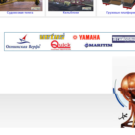
Судовозная телега
Кильблоки
Грузовые платфор