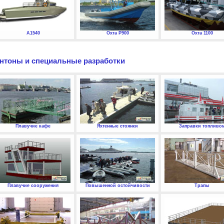
А1540
Охта P900
Охта 1100
нтоны и специальные разработки
Плавучие кафе
Яхтенные стоянки
Заправки топливо
Плавучие сооружения
Повышенной остойчивости
Трапы