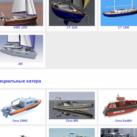
AMD 1250
СТ 1120
СТ 1340
J60
ециальные катера
Охта 1000С
Охта 800
Охта Кат860