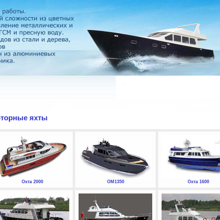
торные яхты
Охта 2000
ОМ1350
Охта 1600