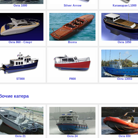
Охта 1000
Silver Arrow
Катамаран L1000
Охта 860 - Спорт
Волга
Охта 1050
ST800
P800
Охта 13003
бочие катера
Охта 21
Охта 24
Охта 650