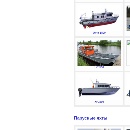
Охта 1800
LC1150
XP1000
Парусные яхты