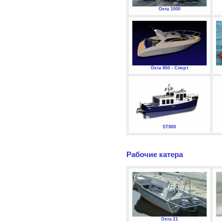
Охта 1000
Охта 860 - Спорт
ST800
Рабочие катера
Охта 21