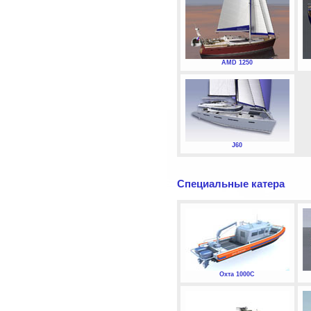
AMD 1250
J60
Специальные катера
Охта 1000С