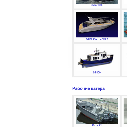
Охта 1000
Охта 860 - Спорт
ST800
Рабочие катера
Охта 21