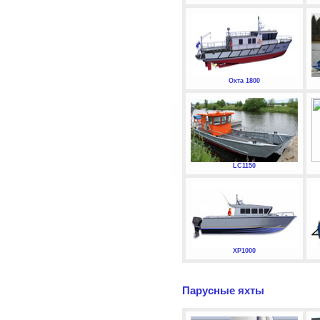
Охта 1800
LC1150
XP1000
Парусные яхты