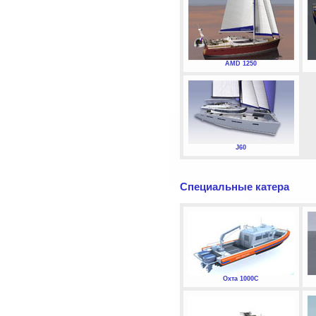
AMD 1250
J60
Специальные катера
Охта 1000С