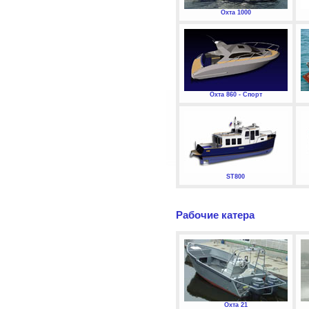
Охта 1000
Охта 860 - Спорт
ST800
Рабочие катера
Охта 21