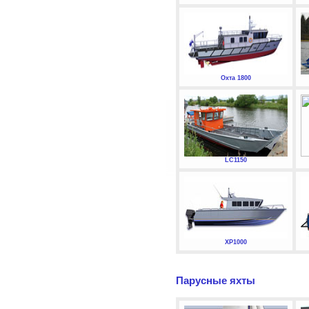
Охта 1800
LC1150
XP1000
Парусные яхты