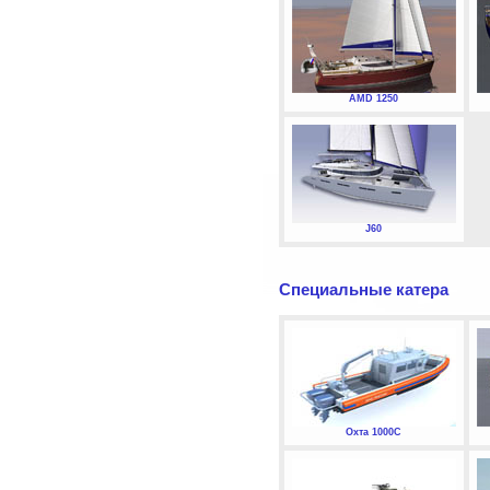
AMD 1250
J60
Специальные катера
Охта 1000С