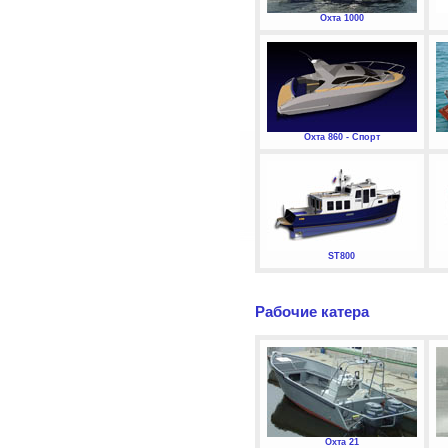
Охта 1000
Охта 860 - Спорт
ST800
Рабочие катера
Охта 21