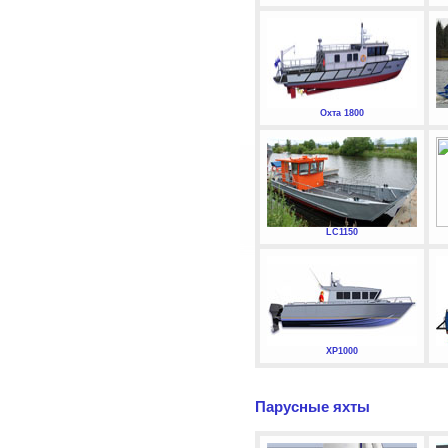
Охта 1800
LC1150
XP1000
Парусные яхты