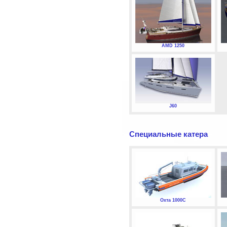
AMD 1250
J60
Специальные катера
Охта 1000С