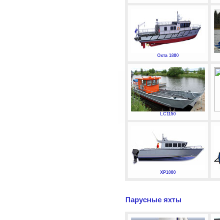
Охта 1800
LC1150
XP1000
Парусные яхты