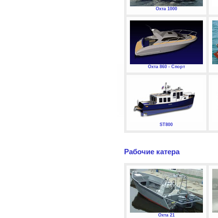
Охта 1000
Охта 860 - Спорт
ST800
Рабочие катера
Охта 21