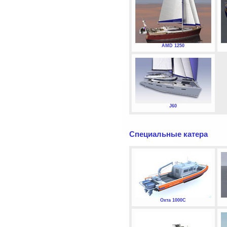
AMD 1250
J60
Специальные катера
Охта 1000С