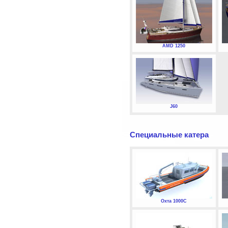
AMD 1250
J60
Специальные катера
Охта 1000С