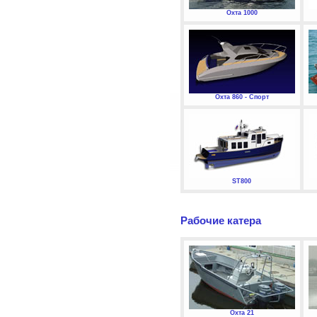
Охта 1000
Охта 860 - Спорт
ST800
Рабочие катера
Охта 21