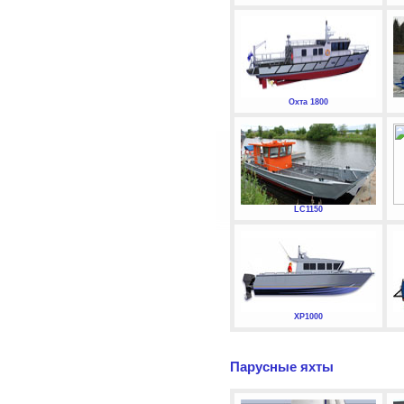
Охта 1800
LC1150
XP1000
Парусные яхты