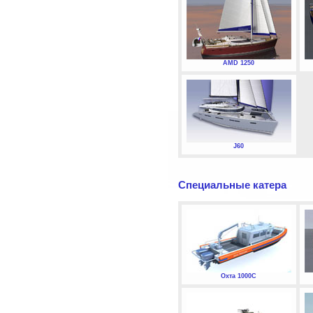
AMD 1250
J60
Специальные катера
Охта 1000С