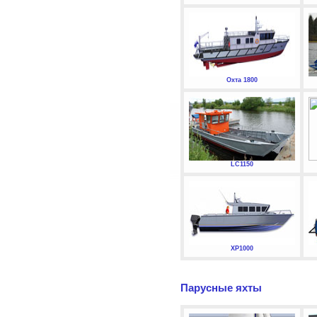
Охта 1800
LC1150
XP1000
Парусные яхты