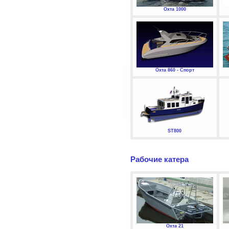
Охта 1000
Охта 860 - Спорт
ST800
Рабочие катера
Охта 21