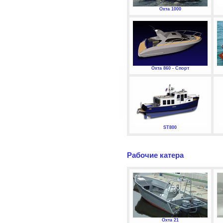
Охта 1000
Охта 860 - Спорт
ST800
Рабочие катера
Охта 21