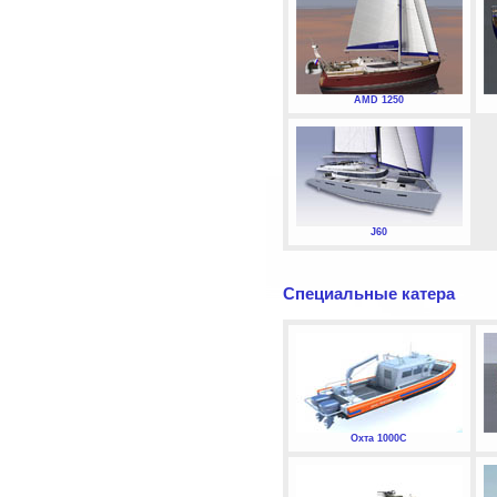
AMD 1250
J60
Специальные катера
Охта 1000С