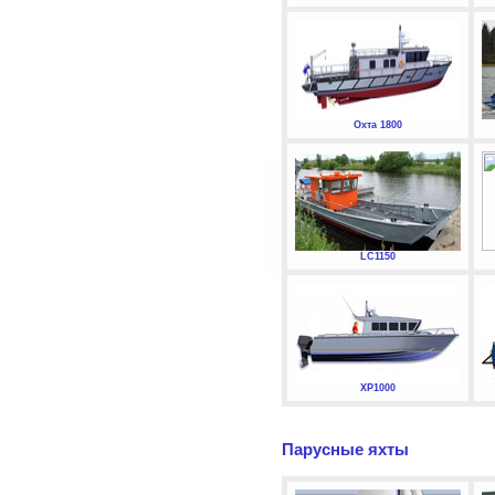
Охта 1800
LC1150
XP1000
Парусные яхты