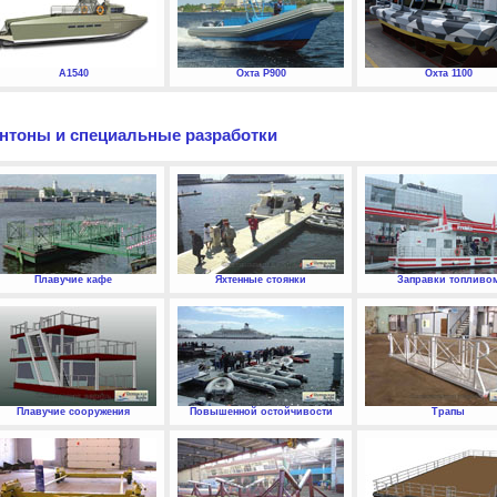
А1540
Охта P900
Охта 1100
нтоны и специальные разработки
Плавучие кафе
Яхтенные стоянки
Заправки топливо
Плавучие сооружения
Повышенной остойчивости
Трапы