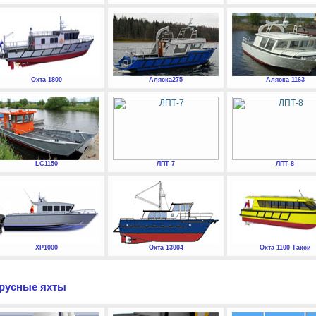
Охта 1800
Аляска275
Аляска 1163
LC1150
ЛПТ-7
ЛПТ-8
XP1000
Охта 13004
Охта 1100 Такси
русные яхты