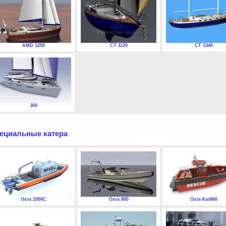
AMD 1250
СТ 1120
СТ 1340
J60
ециальные катера
Охта 1000С
Охта 800
Охта Кат860