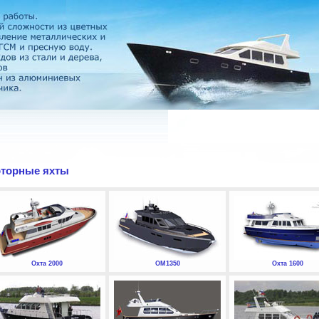
торные яхты
Охта 2000
ОМ1350
Охта 1600