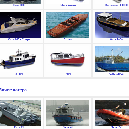
Охта 1000
Silver Arrow
Катамаран L1000
Охта 860 - Спорт
Волга
Охта 1050
ST800
P800
Охта 13003
бочие катера
Охта 21
Охта 24
Охта 650