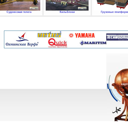
Судовозная телега
Кильблоки
Грузовые платфор