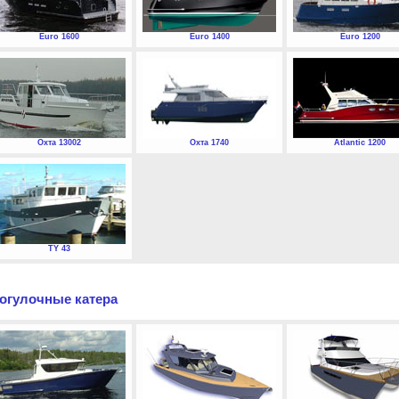
Euro 1600
Euro 1400
Euro 1200
Охта 13002
Охта 1740
Atlantic 1200
TY 43
огулочные катера