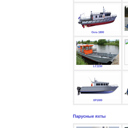
Охта 1800
LC1150
XP1000
Парусные яхты