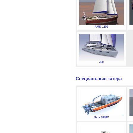
AMD 1250
J60
Специальные катера
Охта 1000С