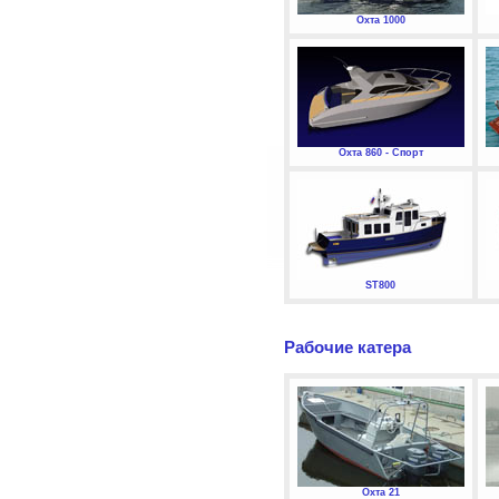
Охта 1000
Охта 860 - Спорт
ST800
Рабочие катера
Охта 21