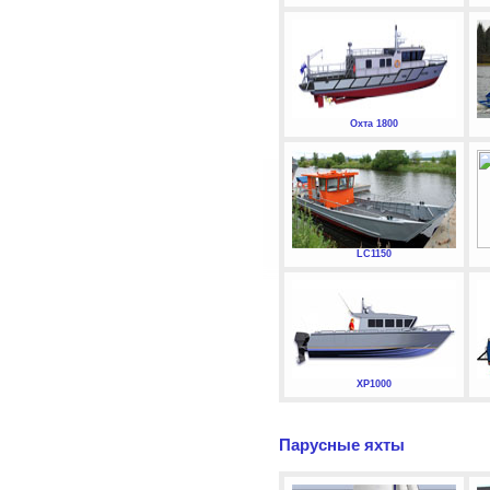
Охта 1800
LC1150
XP1000
Парусные яхты