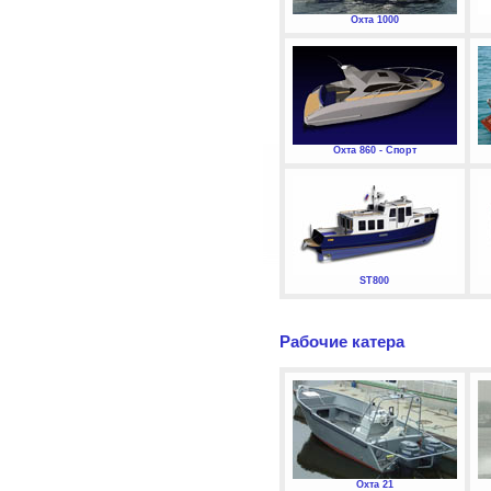
Охта 1000
Охта 860 - Спорт
ST800
Рабочие катера
Охта 21