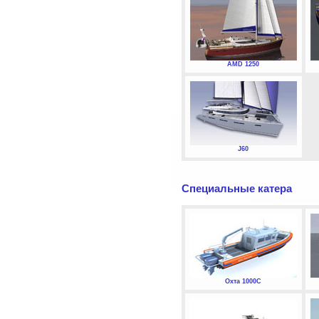
AMD 1250
J60
Специальные катера
Охта 1000С