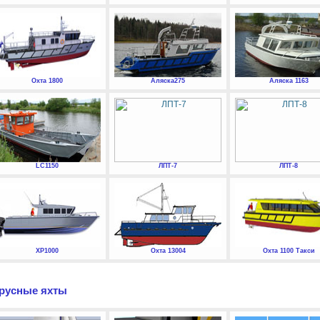
Охта 1800
Аляска275
Аляска 1163
LC1150
ЛПТ-7
ЛПТ-8
XP1000
Охта 13004
Охта 1100 Такси
русные яхты