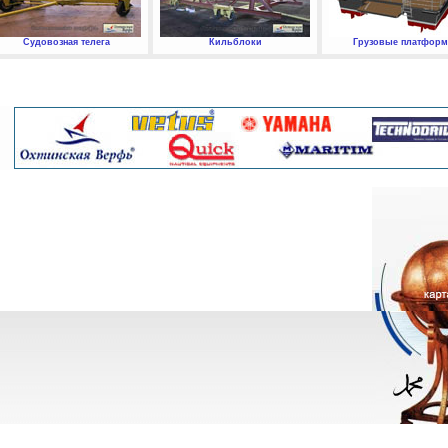
Судовозная телега
Кильблоки
Грузовые платфор