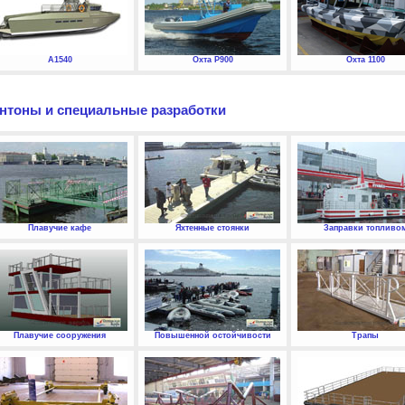
А1540
Охта P900
Охта 1100
нтоны и специальные разработки
Плавучие кафе
Яхтенные стоянки
Заправки топливо
Плавучие сооружения
Повышенной остойчивости
Трапы