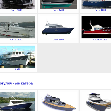
Euro 1600
Euro 1400
Euro 1200
Охта 13002
Охта 1740
Atlantic 1200
TY 43
огулочные катера