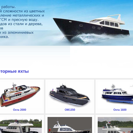
торные яхты
Охта 2000
ОМ1350
Охта 1600