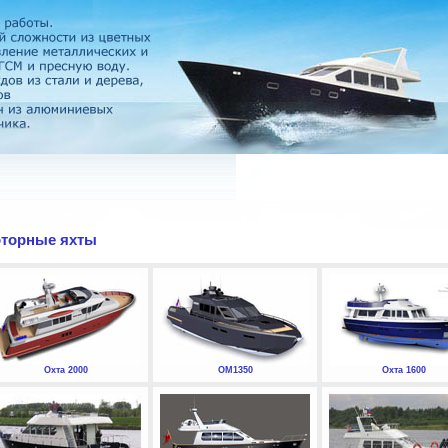
торные яхты
Охта 2000
ОМ1350
Охта 1600