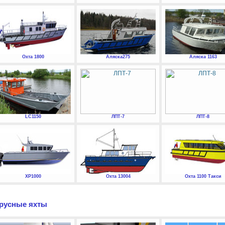
Охта 1800
Аляска275
Аляска 1163
LC1150
ЛПТ-7
ЛПТ-8
XP1000
Охта 13004
Охта 1100 Такси
русные яхты