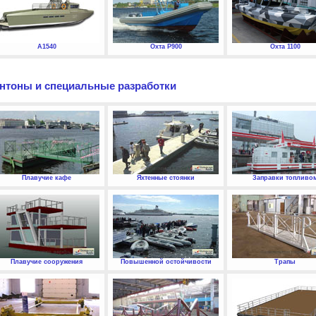
А1540
Охта P900
Охта 1100
нтоны и специальные разработки
Плавучие кафе
Яхтенные стоянки
Заправки топливо
Плавучие сооружения
Повышенной остойчивости
Трапы