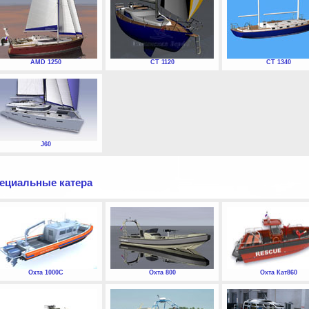
AMD 1250
СТ 1120
СТ 1340
J60
ециальные катера
Охта 1000С
Охта 800
Охта Кат860