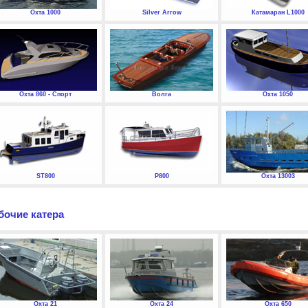
Охта 1000
Silver Arrow
Катамаран L1000
Охта 860 - Спорт
Волга
Охта 1050
ST800
P800
Охта 13003
бочие катера
Охта 21
Охта 24
Охта 650