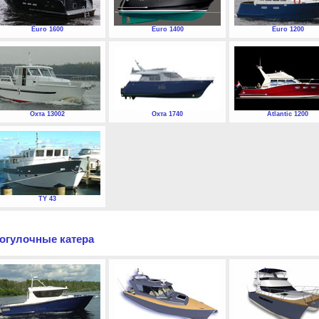
Euro 1600
Euro 1400
Euro 1200
Охта 13002
Охта 1740
Atlantic 1200
TY 43
огулочные катера