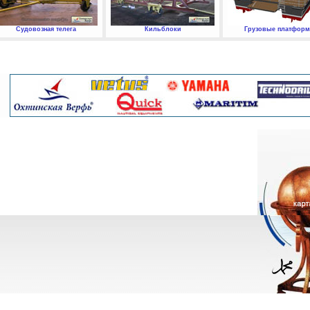
Судовозная телега
Кильблоки
Грузовые платфор