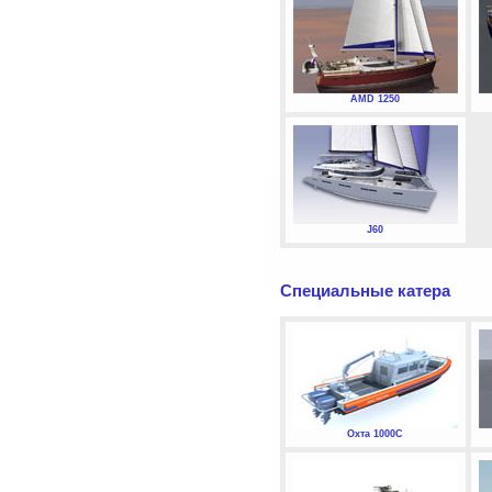
AMD 1250
J60
Специальные катера
Охта 1000С