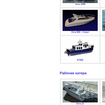
Охта 1000
Охта 860 - Спорт
ST800
Рабочие катера
Охта 21