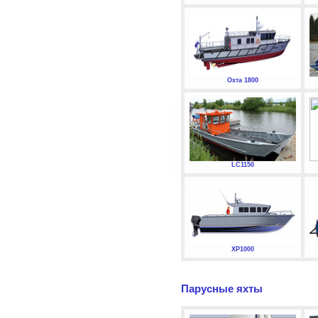
Охта 1800
LC1150
XP1000
Парусные яхты