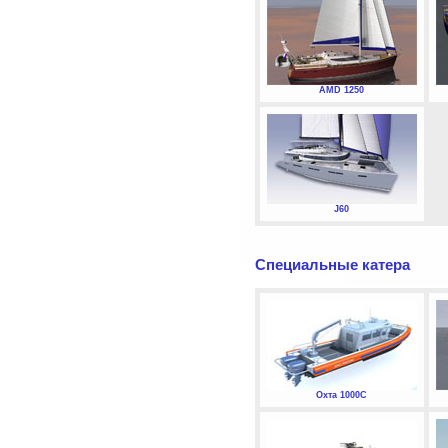
AMD 1250
J60
Специальные катера
Охта 1000С