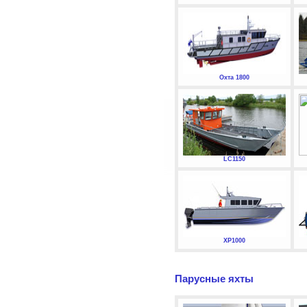
Охта 1800
LC1150
XP1000
Парусные яхты