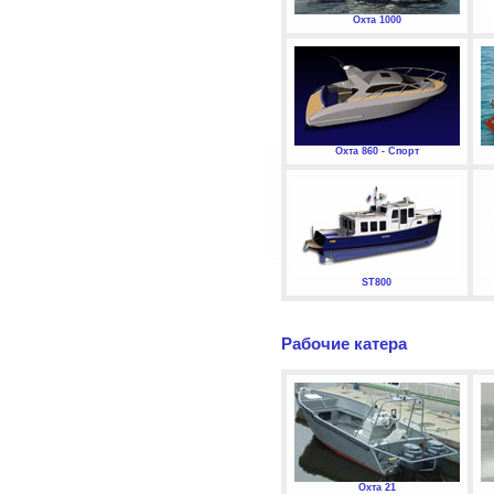
Охта 1000
Охта 860 - Спорт
ST800
Рабочие катера
Охта 21