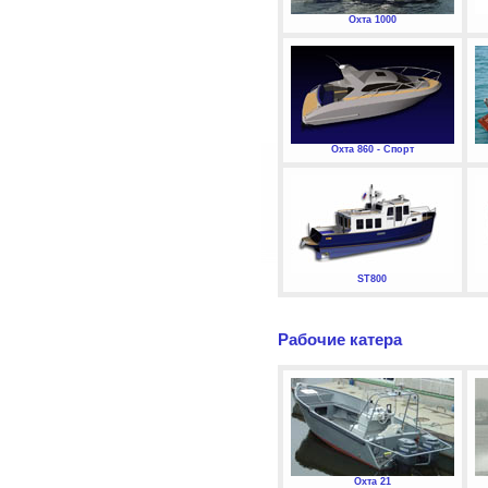
Охта 1000
Охта 860 - Спорт
ST800
Рабочие катера
Охта 21