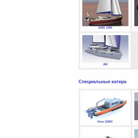
AMD 1250
J60
Специальные катера
Охта 1000С