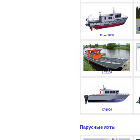
Охта 1800
LC1150
XP1000
Парусные яхты