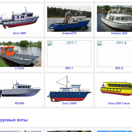
Охта 1800
Аляска275
Аляска 1163
LC1150
ЛПТ-7
ЛПТ-8
XP1000
Охта 13004
Охта 1100 Такси
русные яхты