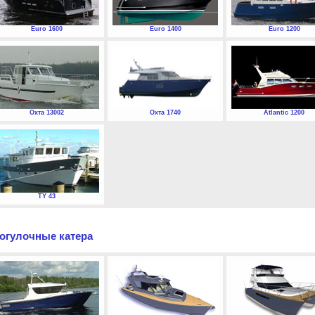
Euro 1600
Euro 1400
Euro 1200
Охта 13002
Охта 1740
Atlantic 1200
TY 43
огулочные катера