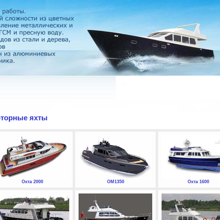
торные яхты
Охта 2000
ОМ1350
Охта 1600