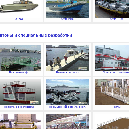
А1540
Охта P900
Охта 1100
нтоны и специальные разработки
Плавучие кафе
Яхтенные стоянки
Заправки топливо
Плавучие сооружения
Повышенной остойчивости
Трапы