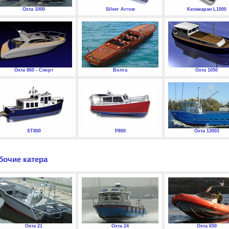
Охта 1000
Silver Arrow
Катамаран L1000
Охта 860 - Спорт
Волга
Охта 1050
ST800
P800
Охта 13003
бочие катера
Охта 21
Охта 24
Охта 650