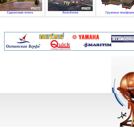
Судовозная телега
Кильблоки
Грузовые платфор