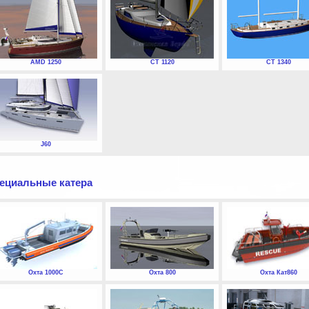
AMD 1250
СТ 1120
СТ 1340
J60
ециальные катера
Охта 1000С
Охта 800
Охта Кат860