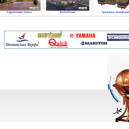
Судовозная телега
Кильблоки
Грузовые платфор