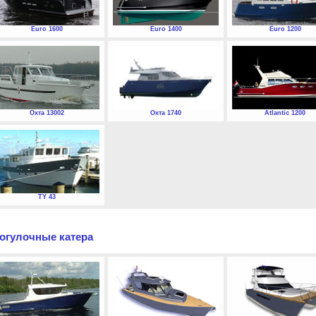
Euro 1600
Euro 1400
Euro 1200
Охта 13002
Охта 1740
Atlantic 1200
TY 43
огулочные катера