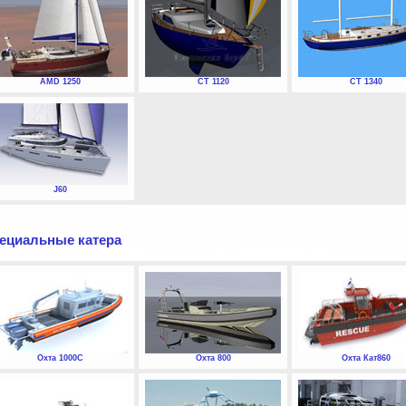
AMD 1250
СТ 1120
СТ 1340
J60
ециальные катера
Охта 1000С
Охта 800
Охта Кат860