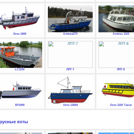
Охта 1800
Аляска275
Аляска 1163
LC1150
ЛПТ-7
ЛПТ-8
XP1000
Охта 13004
Охта 1100 Такси
русные яхты