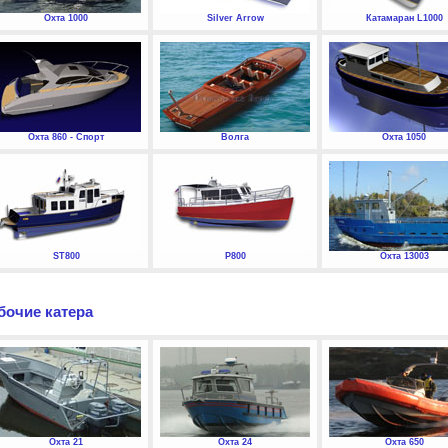
Охта 1000
Silver Arrow
Катамаран L1000
Охта 860 - Спорт
Волга
Охта 1050
ST800
P800
Охта 13003
бочие катера
Охта 21
Охта 24
Охта 650