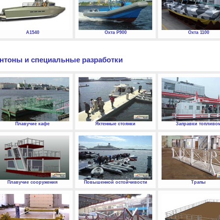
А1540
Охта P900
Охта 1100
нтоны и специальные разработки
Плавучие кафе
Яхтенные стоянки
Заправки топливо
Плавучие сооружения
Повышенной остойчивости
Трапы