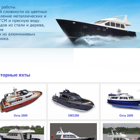
торные яхты
Охта 2000
ОМ1350
Охта 1600