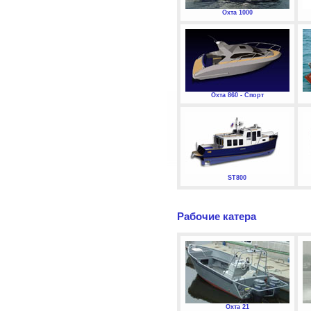
Охта 1000
Охта 860 - Спорт
ST800
Рабочие катера
Охта 21