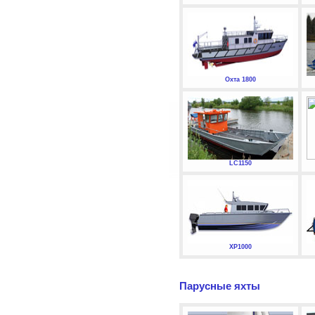
Охта 1800
LC1150
XP1000
Парусные яхты