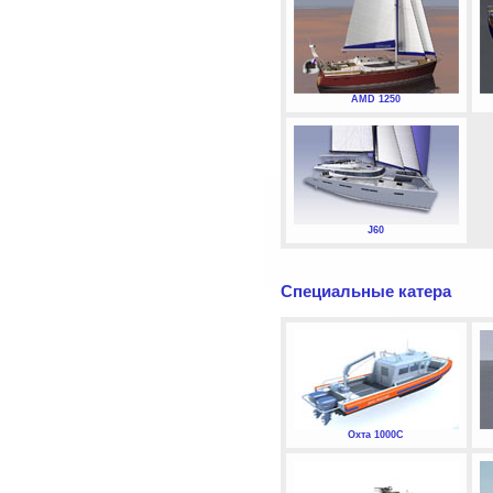
AMD 1250
J60
Специальные катера
Охта 1000С