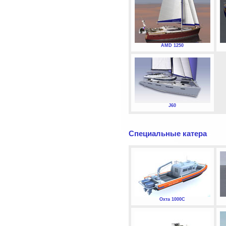
AMD 1250
J60
Специальные катера
Охта 1000С