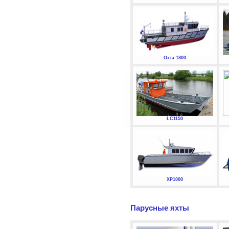
Охта 1800
LC1150
XP1000
Парусные яхты