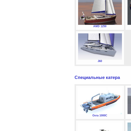
AMD 1250
J60
Специальные катера
Охта 1000С