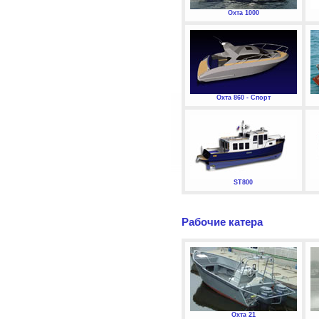
Охта 1000
Охта 860 - Спорт
ST800
Рабочие катера
Охта 21