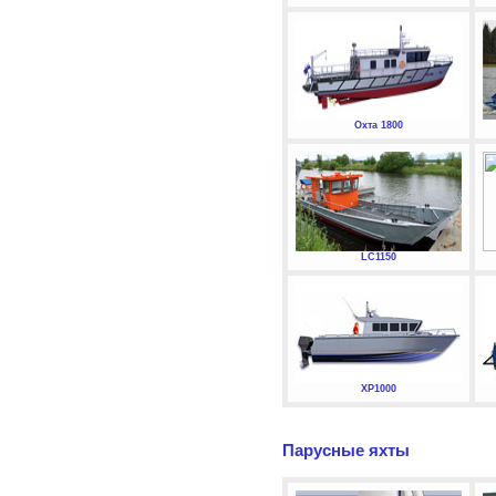
Охта 1800
LC1150
XP1000
Парусные яхты