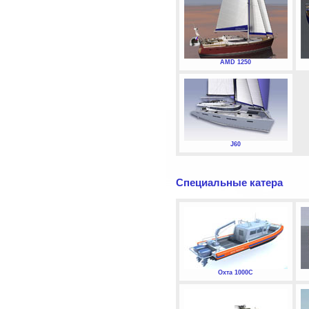
AMD 1250
J60
Специальные катера
Охта 1000С