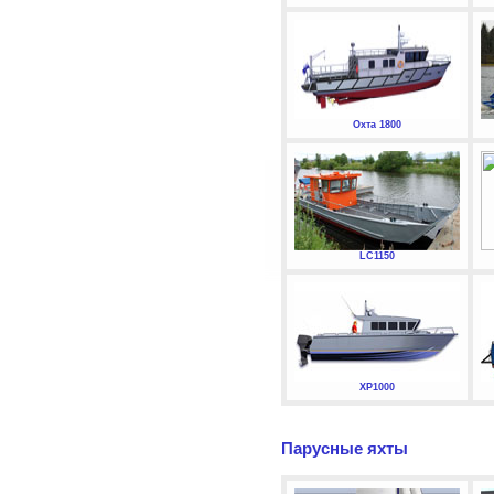
Охта 1800
LC1150
XP1000
Парусные яхты