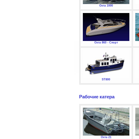
Охта 1000
Охта 860 - Спорт
ST800
Рабочие катера
Охта 21